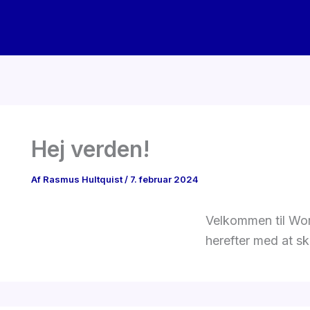
Gå
til
indholdet
Hej verden!
Af
Rasmus Hultquist
/
7. februar 2024
Velkommen til Word
herefter med at sk